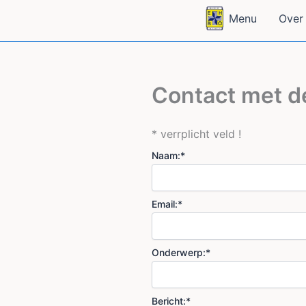
Ga
Menu
Over
naar
de
inhoud
Contact met 
*
verrplicht veld !
Naam:
*
Email:
*
Onderwerp:
*
Bericht:
*